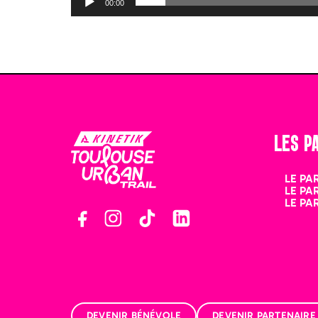
00:00
LES P
LE PA
LE PA
LE PA
Gestion des Cookies 🍪
Notre site utilise des cookies pour rendre votre visite le plus agréable possible. 
"Accepter" si vous êtes partant(e)!
DEVENIR BÉNÉVOLE
DEVENIR PARTENAIRE